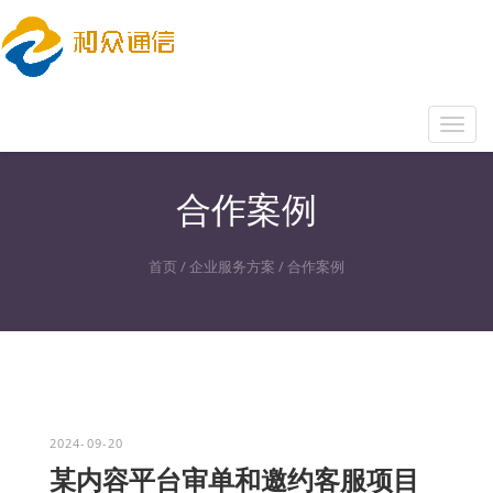
Toggl
navig
合作案例
首页
/
企业服务方案
/
合作案例
2024-09-20
某内容平台审单和邀约客服项目